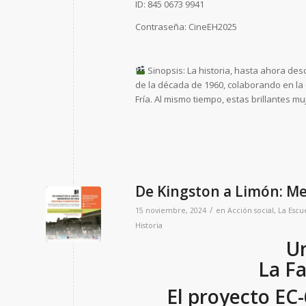
ID: 845 0673 9941
Contraseña: CineEH2025
Sinopsis: La historia, hasta ahora de
de la década de 1960, colaborando en la o
Fría. Al mismo tiempo, estas brillantes m
De Kingston a Limón: Me
/
15 noviembre, 2024
en
Acción social
,
La Escu
Historia
Un
La Fa
El proyecto EC