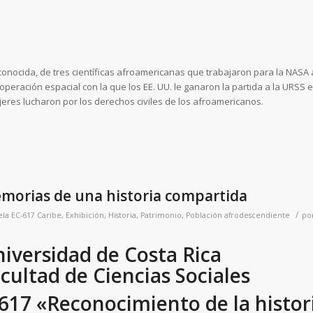
sconocida, de tres científicas afroamericanas que trabajaron para la NASA
peración espacial con la que los EE. UU. le ganaron la partida a la URSS 
ujeres lucharon por los derechos civiles de los afroamericanos.
morias de una historia compartida
/
ela
EC-617 Caribe
,
Exhibición
,
Historia
,
Patrimonio
,
Población afrodescendiente
po
iversidad de Costa Rica
cultad de Ciencias Sociales
-617 «Reconocimiento de la histor