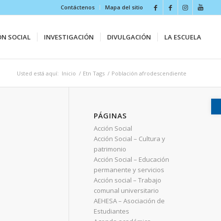
Contáctenos
Mapa del sitio
ÓN SOCIAL
INVESTIGACIÓN
DIVULGACIÓN
LA ESCUELA
Usted está aquí:
Inicio
/
Etn Tags
/
Población afrodescendiente
PÁGINAS
Acción Social
Acción Social – Cultura y
patrimonio
Acción Social – Educación
permanente y servicios
Acción social – Trabajo
comunal universitario
AEHESA – Asociación de
Estudiantes