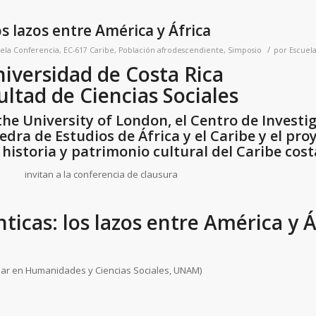
s lazos entre América y África
/
ela
Conferencia
,
EC-617 Caribe
,
Población afrodescendiente
,
Simposio
por
Escuela
iversidad de Costa Rica
ultad de Ciencias Sociales
the University of London, el Centro de Investi
tedra de Estudios de África y el Caribe y el pro
historia y patrimonio cultural del Caribe cost
invitan a la conferencia de clausura
ticas: los lazos entre América y Á
lar en Humanidades y Ciencias Sociales, UNAM)