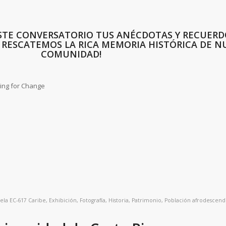
STE CONVERSATORIO TUS ANÉCDOTAS Y RECUERD
Y RESCATEMOS LA RICA MEMORIA HISTÓRICA DE N
COMUNIDAD!
ying for Change
ela
EC-617 Caribe
,
Exhibición
,
Fotografía
,
Historia
,
Patrimonio
,
Población afrodescend