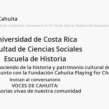
Cahuita
harla
,
Conferencia
,
Conversatorio
,
EC-617 Caribe
,
Historia
,
Población afrodescendien
iversidad de Costa Rica
ultad de Ciencias Sociales
Escuela de Historia
ociendo de la historia y patrimonio cultural d
junto con la Fundación Cahuita Playing for C
Invitan al conversatorio
VOCES DE CAHUITA:
rias vivas de nuestra comunidad