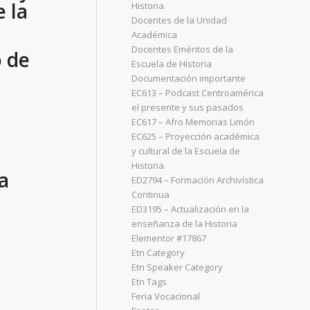
e la
Historia
Docentes de la Unidad
Académica
Docentes Eméritos de la
o de
Escuela de Historia
Documentación importante
EC613 – Podcast Centroamérica
el presente y sus pasados
EC617 – Afro Memorias Limón
EC625 – Proyección académica
y cultural de la Escuela de
Historia
a
ED2794 – Formación Archivística
Continua
ED3195 – Actualización en la
enseñanza de la Historia
Elementor #17867
Etn Category
Etn Speaker Category
Etn Tags
Feria Vocacional