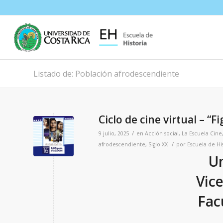
Listado de: Población afrodescendiente
Ciclo de cine virtual – “F
/
9 julio, 2025
en
Acción social
,
La Escuela
Cine
/
afrodescendiente
,
Siglo XX
por
Escuela de Hi
Un
Vice
Fac