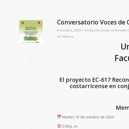
Conversatorio Voces de 
/
8 octubre, 2024
en
Acción social
,
La Escuela
C
de Historia
Un
Fac
El proyecto EC-617 Recon
costarricense en con
Memo
Martes 15 de octubre de 2024
5:00 p. m.