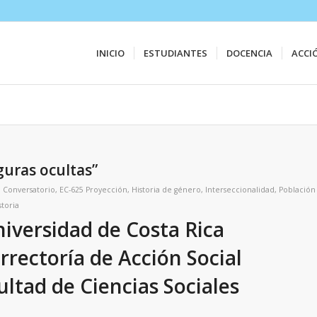
INICIO
ESTUDIANTES
DOCENCIA
ACCI
iguras ocultas”
,
Conversatorio
,
EC-625 Proyección
,
Historia de género
,
Interseccionalidad
,
Población
storia
iversidad de Costa Rica
rrectoría de Acción Social
ultad de Ciencias Sociales