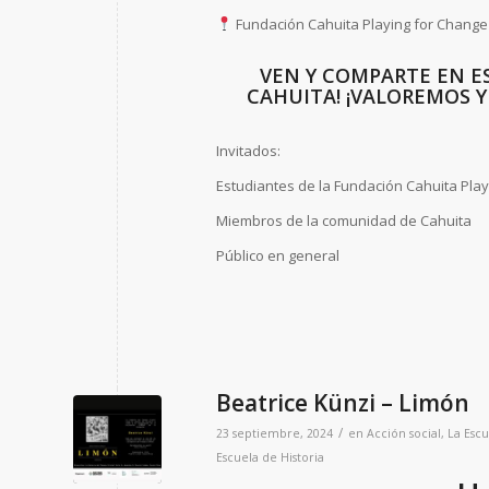
Fundación Cahuita Playing for Change
VEN Y COMPARTE EN E
CAHUITA! ¡VALOREMOS 
Invitados:
Estudiantes de la Fundación Cahuita Pla
Miembros de la comunidad de Cahuita
Público en general
Beatrice Künzi – Limón
/
23 septiembre, 2024
en
Acción social
,
La Escu
Escuela de Historia