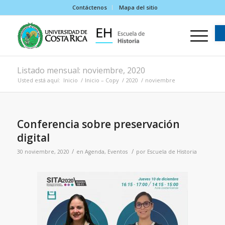
Contáctenos
Mapa del sitio
Listado mensual: noviembre, 2020
Usted está aquí:
Inicio
/
Inicio – Copy
/
2020
/
noviembre
Conferencia sobre preservación
digital
/
/
30 noviembre, 2020
en
Agenda
,
Eventos
por
Escuela de Historia