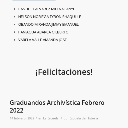
CASTILLO ALVAREZ MILENA FANYET
NELSON NORIEGA TYRON SHAQUILLE
OBANDO MIRANDA JIMMY EMANUEL
PANIAGUA ABARCA GILBERTO
VARELA VALLE AMANDA JOSE
¡Felicitaciones!
Graduandos Archivística Febrero
2022
/
/
14 febrero, 2022
en
La Escuela
por
Escuela de Historia