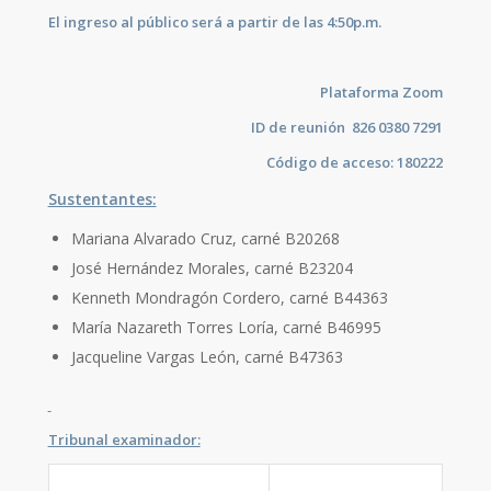
El ingreso al público será a partir de las 4:50p.m.
Plataforma Zoom
ID de reunión 826 0380 7291
Código de acceso: 180222
Sustentantes:
Mariana Alvarado Cruz, carné B20268
José Hernández Morales, carné B23204
Kenneth Mondragón Cordero, carné B44363
María Nazareth Torres Loría, carné B46995
Jacqueline Vargas León, carné B47363
Tribunal examinador: