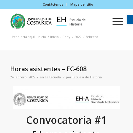
Contáctenos
Mapa del sitio
Usted está aquí:
Inicio
/
Inicio – Copy
/
2022
/
febrero
Horas asistentes – EC-608
/
/
24 febrero, 2022
en
La Escuela
por
Escuela de Historia
Convocatoria #1