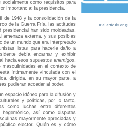
os socialmente como requisitos para
or importancia: la presidencia.
il de 1948 y la consolidación de la
rco de la Guerra Fría, las actitudes
Ir al artículo orig
ad presidencial han sido moldeadas,
al amenaza externa, y sus posibles
io de un mundo que era interpretado
istas listas para hacerle daño a
sidente debía encarnar y exhibir
otal hacia esos supuestos
enemigos
.
de masculinidades en el contexto de
 está íntimamente vinculada con el
tica, dirigida, en su mayor parte, a
tes
pudieran acceder al poder.
n espacio idóneo para la difusión y
lturales y políticas, por lo tanto,
as como luchas entre diferentes
o hegemónico, así como disputas
asculinas mayormente apreciadas y
público elector. Quién es y cómo