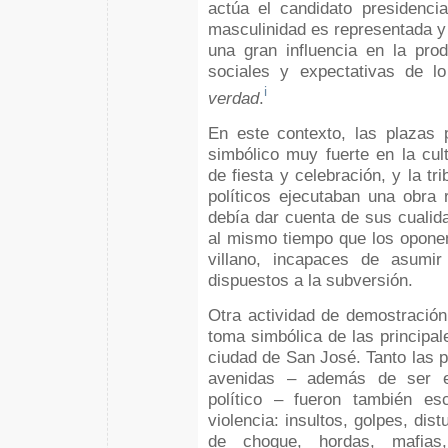
actúa el candidato presidenci
masculinidad es representada y 
una gran influencia en la pro
sociales y expectativas de l
i
verdad
.
En este contexto, las plazas 
simbólico muy fuerte en la cult
de fiesta y celebración, y la tr
políticos ejecutaban una obra r
debía dar cuenta de sus cualid
al mismo tiempo que los oponen
villano, incapaces de asumir
dispuestos a la subversión.
Otra actividad de demostración
toma simbólica de las principal
ciudad de San José. Tanto las 
avenidas – además de ser es
político – fueron también es
violencia: insultos, golpes, dis
de choque, hordas, mafias, 