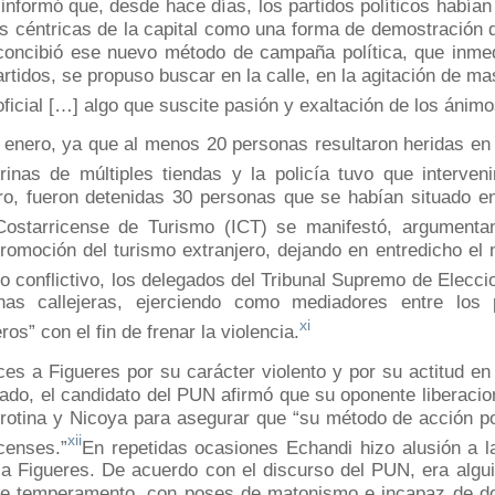
informó que, desde hace días, los partidos políticos habí
as céntricas de la capital como una forma de demostración 
 concibió ese nuevo método de campaña política, que inme
rtidos, se propuso buscar en la calle, en la agitación de ma
ficial […] algo que suscite pasión y exaltación de los ánimo
e enero, ya que al menos 20 personas resultaron heridas en
rinas de múltiples tiendas y la policía tuvo que interveni
ro, fueron detenidas 30 personas que se habían situado e
 Costarricense de Turismo (ICT) se manifestó, argumenta
 promoción del turismo extranjero, dejando en entredicho el
 conflictivo, los delegados del Tribunal Supremo de Elecc
chas callejeras, ejerciendo como mediadores entre los 
xi
os” con el fin de frenar la violencia.
ces a Figueres por su carácter violento y por su actitud en
sado, el candidato del PUN afirmó que su oponente liberacio
n Orotina y Nicoya para asegurar que “su método de acción po
xii
icenses.”
En repetidas ocasiones Echandi hizo alusión a l
 a Figueres. De acuerdo con el discurso del PUN, era algu
 de temperamento, con poses de matonismo e incapaz de d