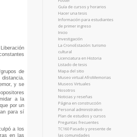
Footer
Guía de cursos y horarios
Hacer una tesis
Información para estudiantes
de primer ingreso
Inicio
Investigación
La CronoEstación: turismo
Liberación
cultural
onstantes
Licenciatura en Historia
Listado de tesis
Mapa del sitio
 “grupos de
Museo virtual AfroMemorias
 distancia.
Museos Virtuales
temor, y se
Nosotros
opositores
Noticias y reseñas
midar a la
Página en construcción
 que por un
Personal administrativo
an para sí
Plan de estudios y cursos
Preguntas frecuentes
TC160 Pasado y presente de
ulpó a los
las comunidades
ras en las