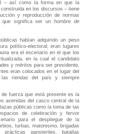
al – así como la forma en que la
construida en los discursos – tiene
ducción y reproducción de normas
o que significa ser un
hombre de
públicas habían adquirido un peso
ura político-electoral; eran lugares
ibuna era el escenario en el que los
itualizada, en la cual el candidato
ades y méritos para ser presidente,
tes eran colocados en el lugar del
 las riendas del país y siempre
 de fuerza que está presente es la
es avenidas del casco central de la
plazas públicas como la toma de las
pacios de celebración y fervor
cenario para el despliegue de la
turbios, turbas, matonismo, brigadas
prácticas gansteriles, batallas