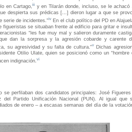
iii
plo en Cartago,
y en Tilarán donde, incluso, se le achacó
 que despierta sus prédicas […] dieron lugar a que se prov
iv
 serie de incidentes.”
En el club político del PD en Alajuel
figueristas se situaban frente al edificio para gritar e insul
beracionistas “les fue muy mal y salieron duramente casti
l que dan la sorpresa y la agresión cobarde y carente 
v
, su agresividad y su falta de cultura.”
Dichas agresion
sidente Otilio Ulate, quien se posicionó como un “hombre 
vi
ucen indignación.
 se perfilaban dos candidatos principales: José Figueres 
del Partido Unificación Nacional (PUN). Al igual que 
diados de enero – a escasas semanas del día de la votació