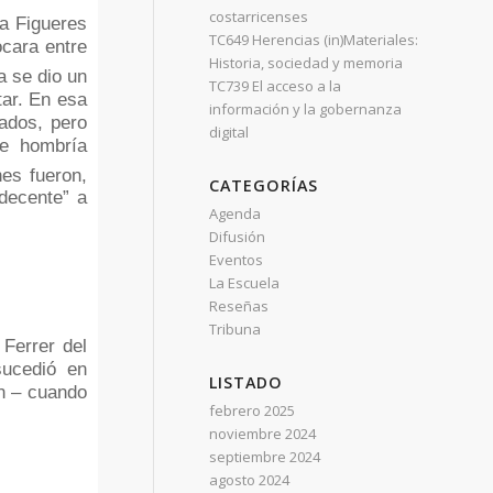
costarricenses
 a Figueres
TC649 Herencias (in)Materiales:
ocara entre
Historia, sociedad y memoria
a se dio un
TC739 El acceso a la
tar. En esa
información y la gobernanza
gados, pero
digital
de hombría
es fueron,
CATEGORÍAS
decente” a
Agenda
Difusión
Eventos
La Escuela
Reseñas
Tribuna
Ferrer del
sucedió en
LISTADO
n – cuando
febrero 2025
noviembre 2024
septiembre 2024
agosto 2024