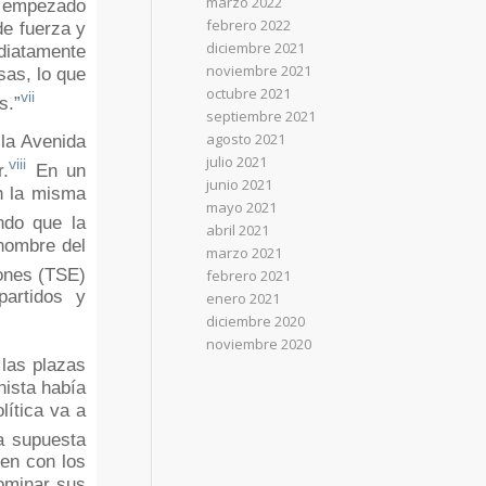
marzo 2022
an empezado
febrero 2022
de fuerza y
diciembre 2021
diatamente
noviembre 2021
sas, lo que
octubre 2021
vii
s.”
septiembre 2021
agosto 2021
 la Avenida
julio 2021
viii
r.
En un
junio 2021
n la misma
mayo 2021
ndo que la
abril 2021
 nombre del
marzo 2021
iones (TSE)
febrero 2021
partidos y
enero 2021
diciembre 2020
noviembre 2020
 las plazas
nista había
lítica va a
a supuesta
ien con los
ominar sus