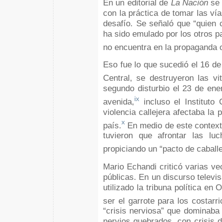
En un editorial de
La Nación
se 
con la práctica de tomar las ví
desafío. Se señaló que “quien
ha sido emulado por los otros pa
no encuentra en la propaganda o
Eso fue lo que sucedió el 16 d
Central, se destruyeron las vit
segundo disturbio el 23 de ene
ix
avenida,
incluso el Instituto
violencia callejera afectaba la
x
país.
En medio de este contexto
tuvieron que afrontar las lu
propiciando un “pacto de caballer
Mario Echandi criticó varias ve
públicas. En un discurso televi
utilizado la tribuna política e
ser el garrote para los costarr
“crisis nerviosa” que dominaba
nervios quebrados, con crisis