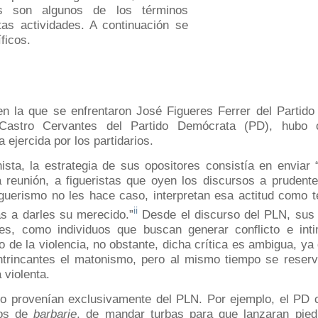
as son algunos de los términos
stas actividades. A continuación se
ficos.
 la que se enfrentaron José Figueres Ferrer del Partido 
Castro Cervantes del Partido Demócrata (PD), hubo c
 ejercida por los partidarios.
nista, la estrategia de sus opositores consistía en enviar
 reunión, a figueristas que oyen los discursos a prudente
iguerismo no les hace caso, interpretan esa actitud como 
ii
as a darles su merecido.”
Desde el discurso del PLN, sus 
s, como individuos que buscan generar conflicto e inti
o de la violencia, no obstante, dicha crítica es ambigua, ya
ntrincantes el matonismo, pero al mismo tiempo se reserv
 violenta.
o provenían exclusivamente del PLN. Por ejemplo, el PD c
tos de
barbarie
, de mandar turbas para que lanzaran pied