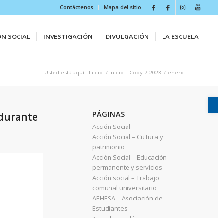
Contáctenos
Mapa del sitio
ÓN SOCIAL
INVESTIGACIÓN
DIVULGACIÓN
LA ESCUELA
Usted está aquí:
Inicio
/
Inicio – Copy
/
2023
/
enero
PÁGINAS
 durante
Acción Social
Acción Social – Cultura y
patrimonio
Acción Social – Educación
permanente y servicios
Acción social – Trabajo
comunal universitario
AEHESA – Asociación de
Estudiantes