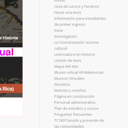
Footer
Guía de cursos y horarios
Hacer una tesis
Información para estudiantes
de primer ingreso
Inicio
Investigación
La CronoEstación: turismo
cultural
Licenciatura en Historia
Listado de tesis
Mapa del sitio
Museo virtual AfroMemorias
Museos Virtuales
Nosotros
Noticias y reseñas
Página en construcción
Personal administrativo
Plan de estudios y cursos
Preguntas frecuentes
TC160 Pasado y presente de
las comunidades