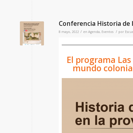
Conferencia Historia de 
/
/
8 mayo, 2022
en
Agenda
,
Eventos
por
Escue
El programa Las
mundo colonial