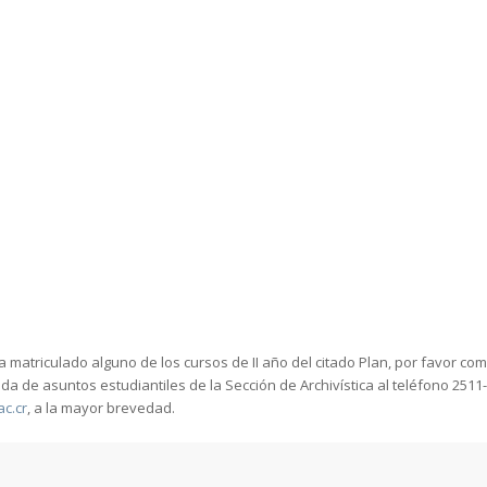
I
ha matriculado alguno de los cursos de II año del citado Plan, por favor c
 de asuntos estudiantiles de la Sección de Archivística al teléfono 2511-
ac.cr
, a la mayor brevedad.