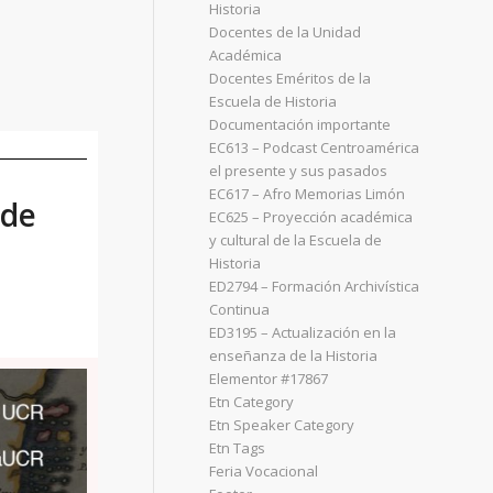
Historia
Docentes de la Unidad
Académica
Docentes Eméritos de la
Escuela de Historia
Documentación importante
EC613 – Podcast Centroamérica
el presente y sus pasados
EC617 – Afro Memorias Limón
 de
EC625 – Proyección académica
y cultural de la Escuela de
Historia
ED2794 – Formación Archivística
Continua
ED3195 – Actualización en la
enseñanza de la Historia
Elementor #17867
Etn Category
Etn Speaker Category
Etn Tags
Feria Vocacional