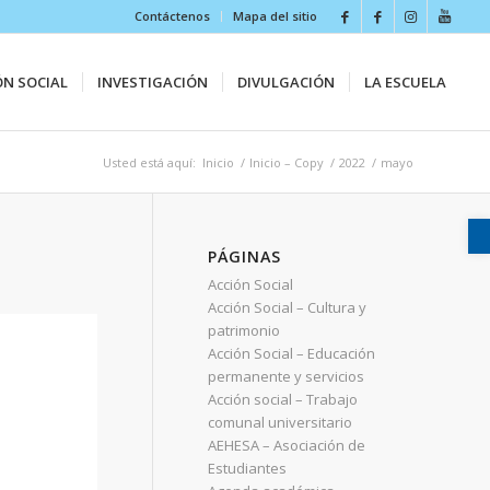
Contáctenos
Mapa del sitio
ÓN SOCIAL
INVESTIGACIÓN
DIVULGACIÓN
LA ESCUELA
Usted está aquí:
Inicio
/
Inicio – Copy
/
2022
/
mayo
PÁGINAS
Acción Social
Acción Social – Cultura y
patrimonio
Acción Social – Educación
permanente y servicios
Acción social – Trabajo
comunal universitario
AEHESA – Asociación de
Estudiantes