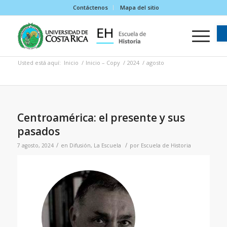
Contáctenos
Mapa del sitio
Usted está aquí:
Inicio
/
Inicio – Copy
/
2024
/
agosto
Centroamérica: el presente y sus
pasados
/
/
7 agosto, 2024
en
Difusión
,
La Escuela
por
Escuela de Historia