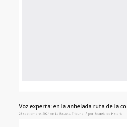
Voz experta: en la anhelada ruta de la c
/
25 septiembre, 2024
en
La Escuela
,
Tribuna
por
Escuela de Historia