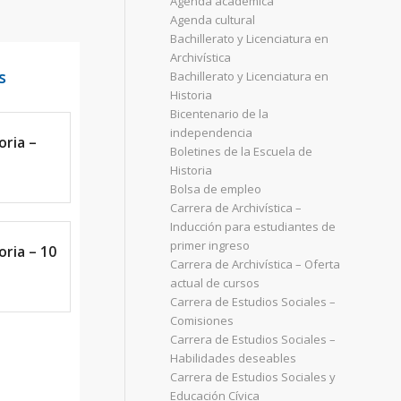
Agenda académica
Agenda cultural
Bachillerato y Licenciatura en
Archivística
s
Bachillerato y Licenciatura en
Historia
Bicentenario de la
independencia
oria –
Boletines de la Escuela de
Historia
Bolsa de empleo
Carrera de Archivística –
Inducción para estudiantes de
primer ingreso
ria – 10
Carrera de Archivística – Oferta
actual de cursos
Carrera de Estudios Sociales –
Comisiones
Carrera de Estudios Sociales –
Habilidades deseables
Carrera de Estudios Sociales y
Educación Cívica