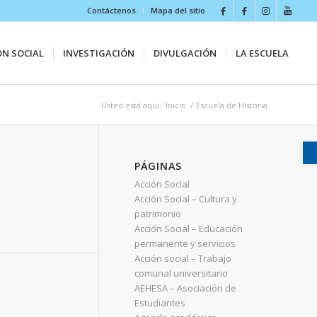
Contáctenos
Mapa del sitio
ÓN SOCIAL
INVESTIGACIÓN
DIVULGACIÓN
LA ESCUELA
Usted está aquí:
Inicio
/
Escuela de Historia
PÁGINAS
Acción Social
Acción Social – Cultura y
patrimonio
Acción Social – Educación
permanente y servicios
Acción social – Trabajo
comunal universitario
AEHESA – Asociación de
Estudiantes