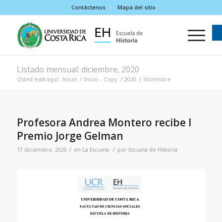
Contáctenos
Mapa del sitio
Listado mensual: diciembre, 2020
Usted está aquí:
Inicio
/
Inicio – Copy
/
2020
/
diciembre
Profesora Andrea Montero recibe I
Premio Jorge Gelman
/
/
17 diciembre, 2020
en
La Escuela
por
Escuela de Historia