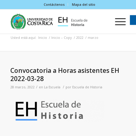
Contáctenos
Mapa del sitio
Usted está aquí:
Inicio
/
Inicio – Copy
/
2022
/
marzo
Convocatoria a Horas asistentes EH
2022-03-28
/
/
28 marzo, 2022
en
La Escuela
por
Escuela de Historia