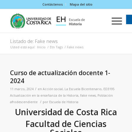
Contáctenos
Mapa del sitio
Listado de: Fake news
Usted está aquí:
Inicio
/
Etn Tags
/
Fake news
Curso de actualización docente 1-
2024
/
11 marzo, 2024
en
Acción social
,
La Escuela
Bicentenario
,
ED3195
Actualización en la enseñanza de la Historia
,
Fake news
,
Población
/
afrodescendiente
por
Escuela de Historia
Universidad de Costa Rica
Facultad de Ciencias