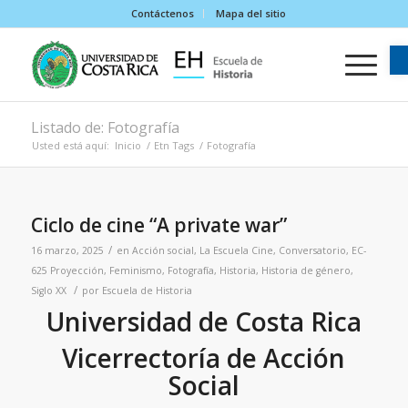
Contáctenos
Mapa del sitio
Listado de: Fotografía
Usted está aquí:
Inicio
/
Etn Tags
/
Fotografía
Ciclo de cine “A private war”
/
16 marzo, 2025
en
Acción social
,
La Escuela
Cine
,
Conversatorio
,
EC-
625 Proyección
,
Feminismo
,
Fotografía
,
Historia
,
Historia de género
,
/
Siglo XX
por
Escuela de Historia
Universidad de Costa Rica
Vicerrectoría de Acción
Social