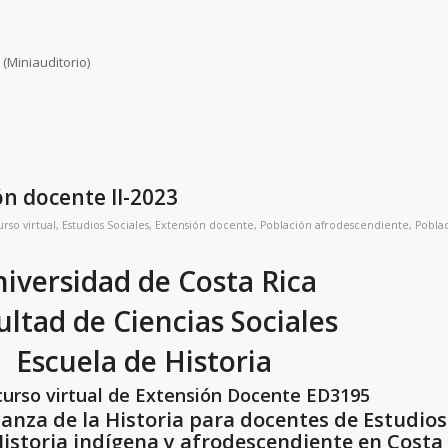
 (Miniauditorio)
ón docente II-2023
urso virtual
,
Estudios Sociales
,
Extensión docente
,
Población afrodescendiente
,
Pobla
iversidad de Costa Rica
ultad de Ciencias Sociales
Escuela de Historia
 curso virtual de Extensión Docente ED3195
anza de la Historia para docentes de Estudios 
istoria indígena y afrodescendiente en Costa