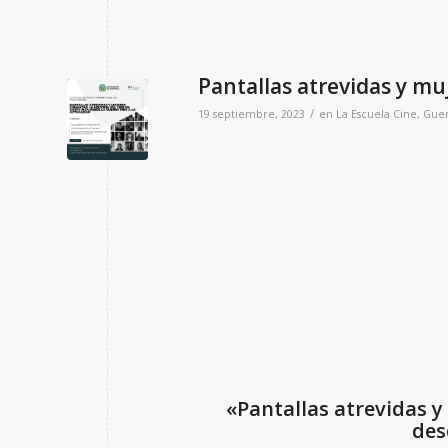
Pantallas atrevidas y muj
/
19 septiembre, 2023
en
La Escuela
Cine
,
Guer
«Pantallas atrevidas y 
des