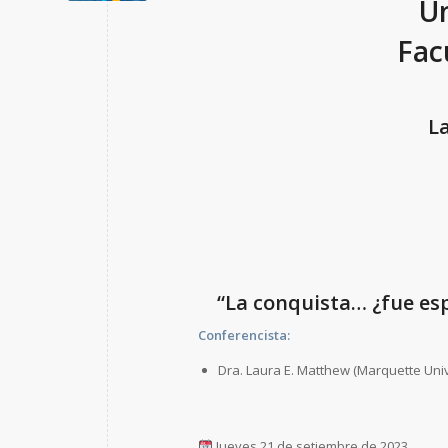
Un
Fac
La
“La conquista… ¿fue es
Conferencista:
Dra. Laura E. Matthew (Marquette Univ
Jueves 21 de setiembre de 2023