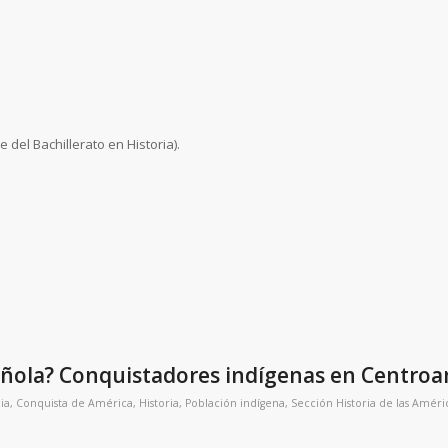
 del Bachillerato en Historia).
añola? Conquistadores indígenas en Centroa
ia
,
Conquista de América
,
Historia
,
Población indígena
,
Sección Historia de las Améri