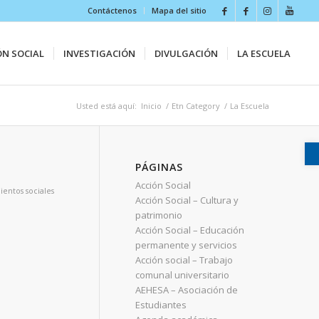
Contáctenos
Mapa del sitio
ÓN SOCIAL
INVESTIGACIÓN
DIVULGACIÓN
LA ESCUELA
Usted está aquí:
Inicio
/
Etn Category
/
La Escuela
PÁGINAS
Acción Social
entos sociales
Acción Social – Cultura y
patrimonio
Acción Social – Educación
permanente y servicios
Acción social – Trabajo
comunal universitario
AEHESA – Asociación de
Estudiantes