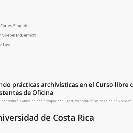
 Cortés Sequeira
y Goebel McDermott
z Lovell
o prácticas archivísticas en el Curso libre 
tentes de Oficina
Licenciatura
,
Población con discapacidad
,
Prácticas archivísticas
,
Sección de Archivísti
iversidad de Costa Rica