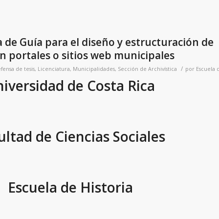
de Guía para el diseño y estructuración de
n portales o sitios web municipales
/
fensa de tesis
,
Licenciatura
,
Municipalidades
,
Sección de Archivística
por
Escuela d
iversidad de Costa Rica
ultad de Ciencias Sociales
Escuela de Historia