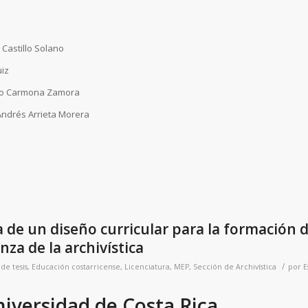
 Castillo Solano
uiz
rlo Carmona Zamora
 Andrés Arrieta Morera
 de un diseño curricular para la formación 
za de la archivística
/
de tesis
,
Educación costarricense
,
Licenciatura
,
MEP
,
Sección de Archivística
por
E
iversidad de Costa Rica