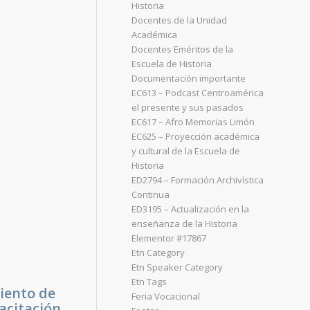
Historia
Docentes de la Unidad
Académica
Docentes Eméritos de la
Escuela de Historia
Documentación importante
EC613 – Podcast Centroamérica
el presente y sus pasados
EC617 – Afro Memorias Limón
EC625 – Proyección académica
y cultural de la Escuela de
Historia
ED2794 – Formación Archivística
Continua
ED3195 – Actualización en la
enseñanza de la Historia
Elementor #17867
Etn Category
Etn Speaker Category
Etn Tags
iento de
Feria Vocacional
acitación