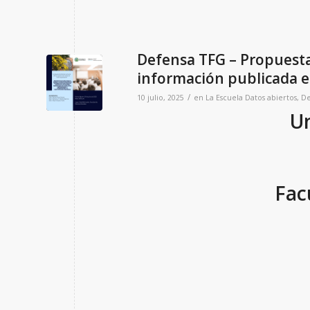
Defensa TFG – Propuesta 
información publicada e
/
10 julio, 2025
en
La Escuela
Datos abiertos
,
De
Un
Fac