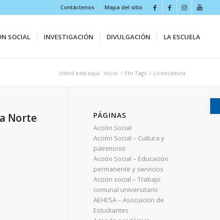
Contáctenos
Mapa del sitio
ÓN SOCIAL
INVESTIGACIÓN
DIVULGACIÓN
LA ESCUELA
Usted está aquí:
Inicio
/
Etn Tags
/
Licenciatura
PÁGINAS
a Norte
Acción Social
Acción Social – Cultura y
patrimonio
Acción Social – Educación
permanente y servicios
Acción social – Trabajo
comunal universitario
AEHESA – Asociación de
Estudiantes