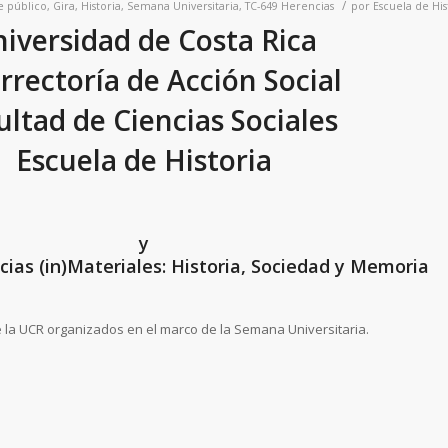
/
e público
,
Gira
,
Historia
,
Semana Universitaria
,
TC-649 Herencias
por
Escuela de His
iversidad de Costa Rica
rrectoría de Acción Social
ultad de Ciencias Sociales
Escuela de Historia
y
cias (in)Materiales: Historia, Sociedad y Memoria
de la UCR organizados en el marco de la Semana Universitaria.