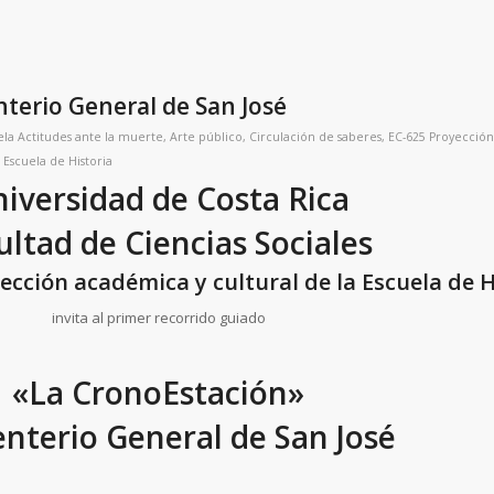
terio General de San José
ela
Actitudes ante la muerte
,
Arte público
,
Circulación de saberes
,
EC-625 Proyección
r
Escuela de Historia
iversidad de Costa Rica
ultad de Ciencias Sociales
ección académica y cultural de la Escuela de H
invita al primer recorrido guiado
«La CronoEstación»
nterio General de San José