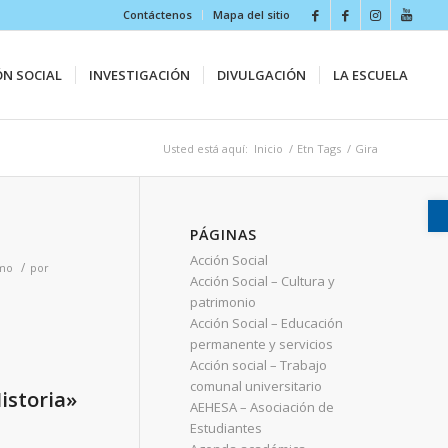
Contáctenos
Mapa del sitio
ÓN SOCIAL
INVESTIGACIÓN
DIVULGACIÓN
LA ESCUELA
Usted está aquí:
Inicio
/
Etn Tags
/
Gira
PÁGINAS
Acción Social
/
smo
por
Acción Social – Cultura y
patrimonio
Acción Social – Educación
permanente y servicios
Acción social – Trabajo
comunal universitario
istoria»
AEHESA – Asociación de
Estudiantes