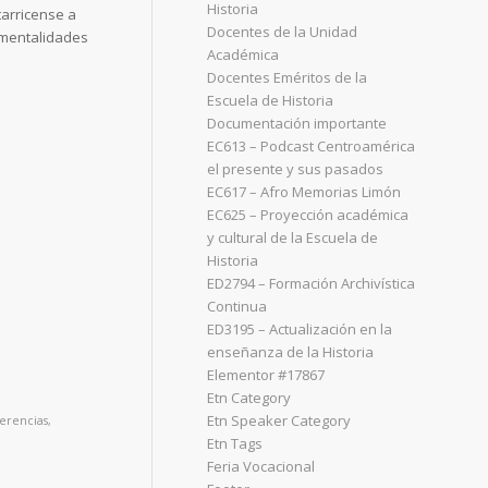
Historia
tarricense a
Docentes de la Unidad
s mentalidades
Académica
Docentes Eméritos de la
Escuela de Historia
Documentación importante
EC613 – Podcast Centroamérica
el presente y sus pasados
EC617 – Afro Memorias Limón
EC625 – Proyección académica
y cultural de la Escuela de
Historia
ED2794 – Formación Archivística
Continua
ED3195 – Actualización en la
enseñanza de la Historia
Elementor #17867
Etn Category
Etn Speaker Category
erencias
,
Etn Tags
Feria Vocacional