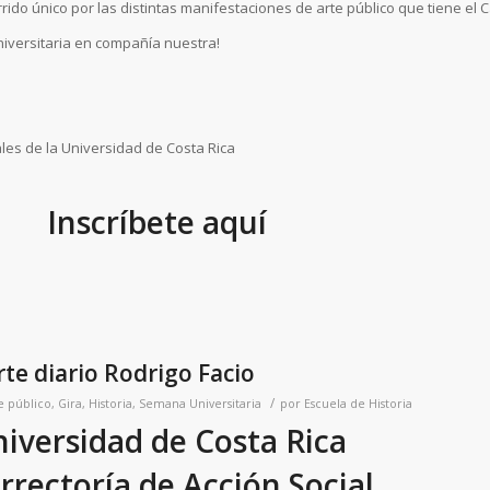
rido único por las distintas manifestaciones de arte público que tiene el
niversitaria en compañía nuestra!
les de la Universidad de Costa Rica
Inscríbete aquí
rte diario Rodrigo Facio
/
e público
,
Gira
,
Historia
,
Semana Universitaria
por
Escuela de Historia
iversidad de Costa Rica
rrectoría de Acción Social