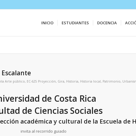
INICIO
ESTUDIANTES
DOCENCIA
ACCI
 Escalante
ela
Arte público
,
EC-625 Proyección
,
Gira
,
Historia
,
Historia local
,
Patrimonio
,
Urbani
iversidad de Costa Rica
ultad de Ciencias Sociales
ección académica y cultural de la Escuela de H
invita al recorrido guiado