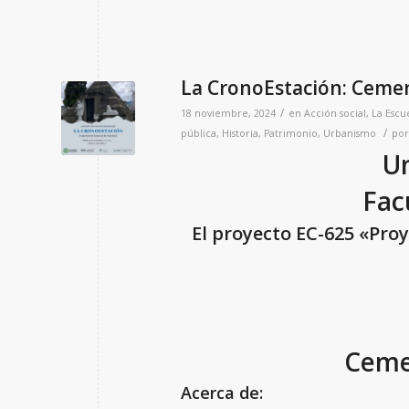
La CronoEstación: Cemen
/
18 noviembre, 2024
en
Acción social
,
La Escu
/
pública
,
Historia
,
Patrimonio
,
Urbanismo
po
Un
Fac
El proyecto EC-625 «Proy
Ceme
Acerca de: