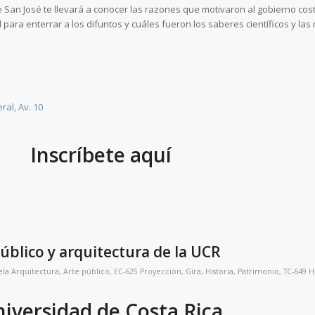
e San José te llevará a conocer las razones que motivaron al gobierno cos
l para enterrar a los difuntos y cuáles fueron los saberes científicos y la
al, Av. 10
Inscríbete aquí
úblico y arquitectura de la UCR
ela
Arquitectura
,
Arte público
,
EC-625 Proyección
,
Gira
,
Historia
,
Patrimonio
,
TC-649 H
iversidad de Costa Rica