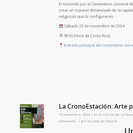
El recorrido por el Cementerio General d
crear un espacio distanciado de la capita
religiosas que lo configuraron.
Sábado 23 de noviembre de 2024
9h30 (Hora de Costa Rica)
Entrada principal del Cementerio Gener
La CronoEstación: Arte p
/
13 noviembre, 2024
en
Acción social
,
La Escu
/
Urbanismo
por
Escuela de Historia
Un