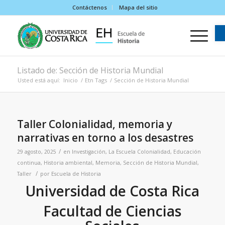
Contáctenos
Mapa del sitio
Listado de: Sección de Historia Mundial
Usted está aquí:
Inicio
/
Etn Tags
/
Sección de Historia Mundial
Taller Colonialidad, memoria y
narrativas en torno a los desastres
/
29 agosto, 2025
en
Investigación
,
La Escuela
Colonialidad
,
Educación
continua
,
Historia ambiental
,
Memoria
,
Sección de Historia Mundial
,
/
Taller
por
Escuela de Historia
Universidad de Costa Rica
Facultad de Ciencias