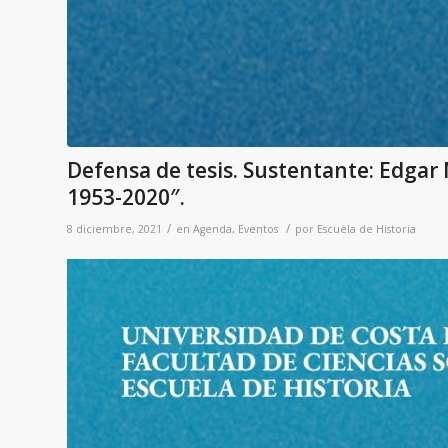
Defensa de tesis. Sustentante: Edgar 
1953-2020″.
/
/
8 diciembre, 2021
en
Agenda
,
Eventos
por
Escuela de Historia