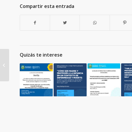
Compartir esta entrada
Quizás te interese
Defensa de tesis.
Sustentante: Josué
Alfaro Molina.
“Planeamiento,
diseño...