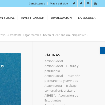
Contáctenos
Mapa del sitio
ÓN SOCIAL
INVESTIGACIÓN
DIVULGACIÓN
LA ESCUELA
esis. Sustentante: Edgar Morales Chacón. “Elecciones municipales en...
PÁGINAS
Acción Social
Acción Social – Cultura y
patrimonio
Acción Social – Educación
permanente y servicios
Acción social – Trabajo
comunal universitario
AEHESA – Asociación de
Estudiantes