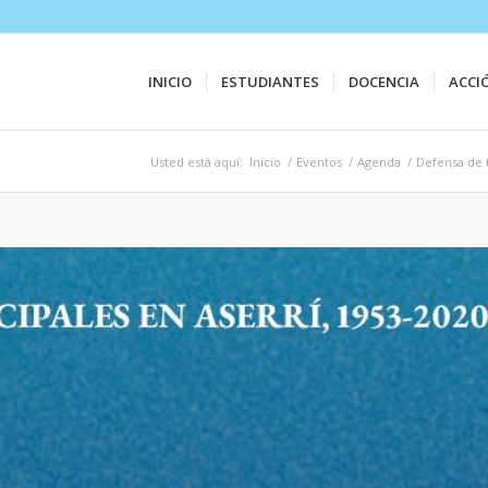
INICIO
ESTUDIANTES
DOCENCIA
ACCI
Usted está aquí:
Inicio
/
Eventos
/
Agenda
/
Defensa de t