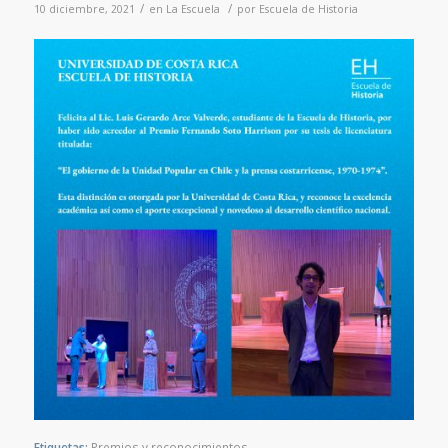
/
/
10 diciembre, 2021
en
La Escuela
por
Escuela de Historia
Etiquetas:
Premios y reconocimientos