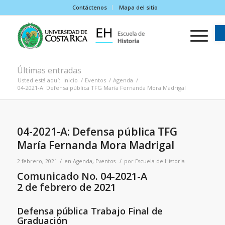
Contáctenos
Mapa del sitio
Últimas entradas
Usted está aquí:
Inicio
/
Eventos
/
Agenda
/
04-2021-A: Defensa pública TFG María Fernanda Mora Madrigal
04-2021-A: Defensa pública TFG
María Fernanda Mora Madrigal
/
/
2 febrero, 2021
en
Agenda
,
Eventos
por
Escuela de Historia
Comunicado No. 04-2021-A
2 de febrero de 2021
Defensa pública Trabajo Final de
Graduación