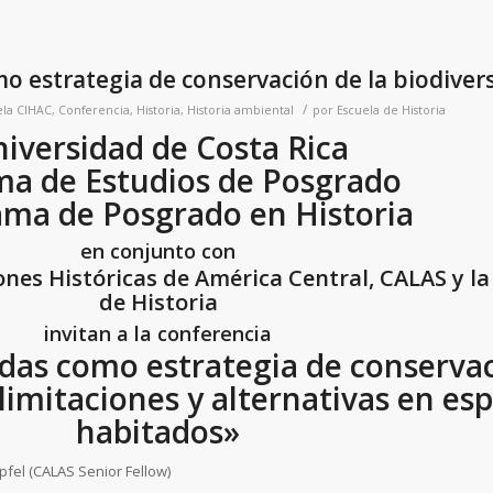
o estrategia de conservación de la biodiver
/
ela
CIHAC
,
Conferencia
,
Historia
,
Historia ambiental
por
Escuela de Historia
iversidad de Costa Rica
ma de Estudios de Posgrado
ma de Posgrado en Historia
en conjunto con
ones Históricas de América Central, CALAS y la
de Historia
invitan a la conferencia
idas como estrategia de conserva
 limitaciones y alternativas en es
habitados»
pfel (CALAS Senior Fellow)