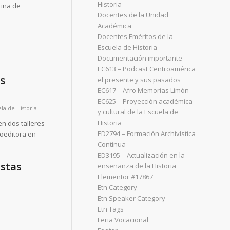
Historia
cina de
Docentes de la Unidad
Académica
Docentes Eméritos de la
Escuela de Historia
Documentación importante
EC613 – Podcast Centroamérica
as
el presente y sus pasados
EC617 – Afro Memorias Limón
EC625 – Proyección académica
la de Historia
y cultural de la Escuela de
Historia
en dos talleres
ED2794 – Formación Archivística
coeditora en
Continua
ED3195 – Actualización en la
istas
enseñanza de la Historia
Elementor #17867
Etn Category
Etn Speaker Category
Etn Tags
Feria Vocacional