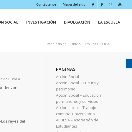
Contáctenos
Mapa del sitio
ÓN SOCIAL
INVESTIGACIÓN
DIVULGACIÓN
LA ESCUELA
Usted está aquí:
Inicio
/
Etn Tags
/
CIHAC
PÁGINAS
Acción Social
la de Historia
Acción Social – Cultura y
xander von
patrimonio
Acción Social – Educación
permanente y servicios
Acción social – Trabajo
comunal universitario
AEHESA – Asociación de
 «Los reyes del
Estudiantes