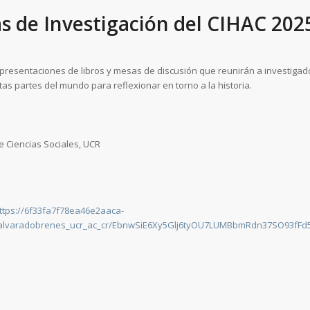
as de Investigación del CIHAC 202
 presentaciones de libros y mesas de discusión que reunirán a investigad
tas partes del mundo para reflexionar en torno a la historia.
e Ciencias Sociales, UCR
ttps://6f33fa7f78ea46e2aaca-
a_alvaradobrenes_ucr_ac_cr/EbnwSiE6Xy5Glj6tyOU7LUMBbmRdn37SO93fFd