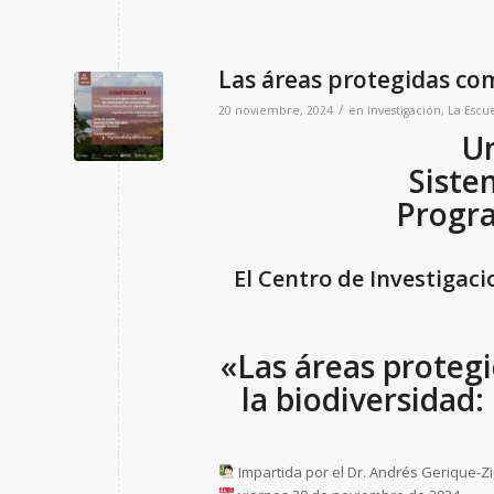
Las áreas protegidas com
/
20 noviembre, 2024
en
Investigación
,
La Escu
Un
Siste
Progra
El Centro de Investigaci
«Las áreas proteg
la biodiversidad:
Impartida por el Dr. Andrés Gerique-Zi