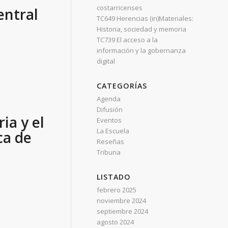
costarricenses
entral
TC649 Herencias (in)Materiales:
Historia, sociedad y memoria
TC739 El acceso a la
información y la gobernanza
digital
CATEGORÍAS
Agenda
Difusión
ia y el
Eventos
La Escuela
ca de
Reseñas
Tribuna
LISTADO
febrero 2025
noviembre 2024
septiembre 2024
agosto 2024