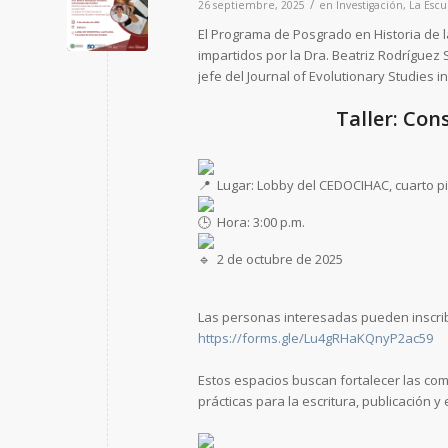
/
26 septiembre, 2025
en
Investigación
,
La Escu
El Programa de Posgrado en Historia de l
impartidos por la Dra. Beatriz Rodríguez S
jefe del Journal of Evolutionary Studies i
Taller: Con
Lugar: Lobby del CEDOCIHAC, cuarto pi
Hora: 3:00 p.m.
2 de octubre de 2025
Las personas interesadas pueden inscribi
https://forms.gle/Lu4gRHaKQnyP2ac59
Estos espacios buscan fortalecer las co
prácticas para la escritura, publicación y 