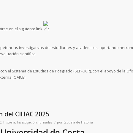
rse en el siguiente link
:
mpetencias investigativas de estudiantes y académicos, aportando herram
evaluación científica.
con el Sistema de Estudios de Posgrado (SEP-UCR), con el apoyo de la Ofi
xterna (OAICE)
n del CIHAC 2025
/
C
,
Historia
,
Investigación
,
Jornadas
por
Escuela de Historia
Universidad de Costa