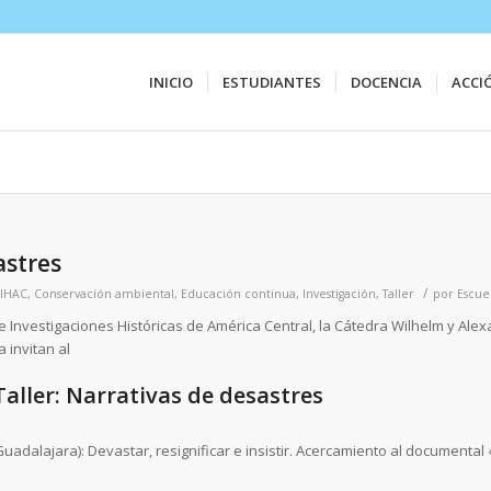
INICIO
ESTUDIANTES
DOCENCIA
ACCI
astres
/
IHAC
,
Conservación ambiental
,
Educación continua
,
Investigación
,
Taller
por
Escue
de Investigaciones Históricas de América Central, la Cátedra Wilhelm y Ale
 invitan al
Taller: Narrativas de desastres
adalajara): Devastar, resignificar e insistir. Acercamiento al documental