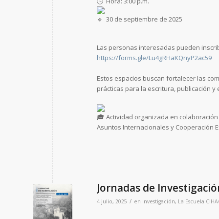
Hora: 3:00 p.m.
30 de septiembre de 2025
Las personas interesadas pueden inscribi
https://forms.gle/Lu4gRHaKQnyP2ac59
Estos espacios buscan fortalecer las co
prácticas para la escritura, publicación y 
Actividad organizada en colaboración 
Asuntos Internacionales y Cooperación E
Jornadas de Investigació
/
4 julio, 2025
en
Investigación
,
La Escuela
CIHA