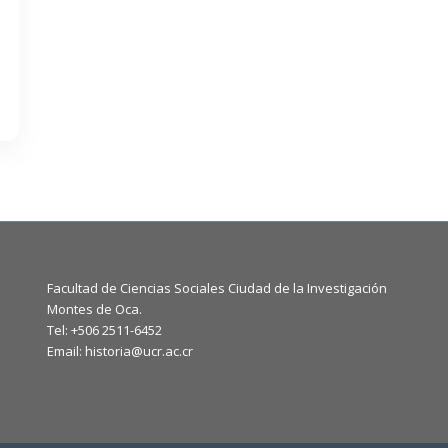
Facultad de Ciencias Sociales Ciudad de la Investigación
Montes de Oca.
Tel: +506 2511-6452
Email: historia@ucr.ac.cr