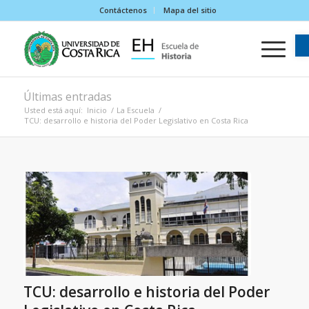
Contáctenos
Mapa del sitio
Últimas entradas
Usted está aquí:
Inicio
/
La Escuela
/
TCU: desarrollo e historia del Poder Legislativo en Costa Rica
TCU: desarrollo e historia del Poder