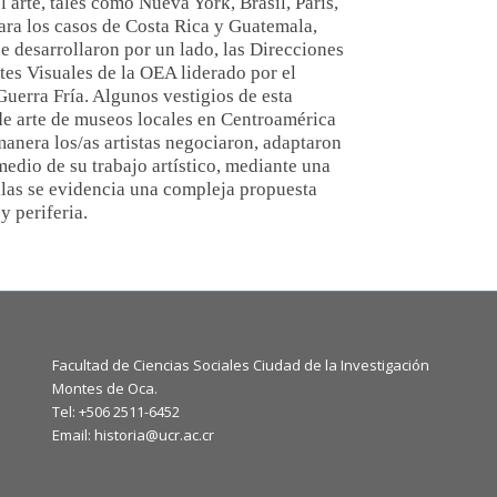
l arte, tales como Nueva York, Brasil, París,
para los casos de Costa Rica y Guatemala,
e desarrollaron por un lado, las Direcciones
tes Visuales de la OEA liderado por el
Guerra Fría. Algunos vestigios de esta
de arte de museos locales en Centroamérica
 manera los/as artistas negociaron, adaptaron
edio de su trabajo artístico, mediante una
llas se evidencia una compleja propuesta
 periferia.
Facultad de Ciencias Sociales Ciudad de la Investigación
Montes de Oca.
Tel: +506 2511-6452
Email: historia@ucr.ac.cr