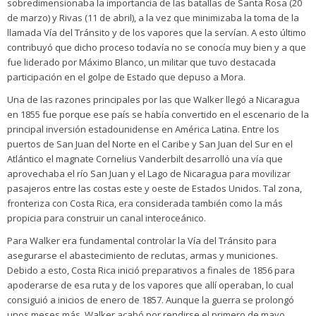
sobredimensionaba la importancia de las batallas de Santa Rosa (20
de marzo) y Rivas (11 de abril), a la vez que minimizaba la toma de la
llamada Vía del Tránsito y de los vapores que la servían. A esto último
contribuyó que dicho proceso todavía no se conocía muy bien y a que
fue liderado por Máximo Blanco, un militar que tuvo destacada
participación en el golpe de Estado que depuso a Mora.
Una de las razones principales por las que Walker llegó a Nicaragua
en 1855 fue porque ese país se había convertido en el escenario de la
principal inversión estadounidense en América Latina. Entre los
puertos de San Juan del Norte en el Caribe y San Juan del Sur en el
Atlántico el magnate Cornelius Vanderbilt desarrolló una vía que
aprovechaba el río San Juan y el Lago de Nicaragua para movilizar
pasajeros entre las costas este y oeste de Estados Unidos. Tal zona,
fronteriza con Costa Rica, era considerada también como la más
propicia para construir un canal interoceánico.
Para Walker era fundamental controlar la Vía del Tránsito para
asegurarse el abastecimiento de reclutas, armas y municiones.
Debido a esto, Costa Rica inició preparativos a finales de 1856 para
apoderarse de esa ruta y de los vapores que allí operaban, lo cual
consiguió a inicios de enero de 1857. Aunque la guerra se prolongó
unos meses más, Walker acabó por rendirse el primero de mayo