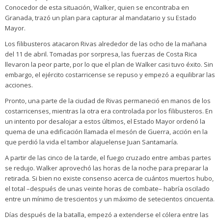
Conocedor de esta situación, Walker, quien se encontraba en
Granada, trazó un plan para capturar al mandatario y su Estado
Mayor.
Los filibusteros atacaron Rivas alrededor de las ocho de la mañana
del 11 de abril. Tomadas por sorpresa, las fuerzas de Costa Rica
llevaron la peor parte, por lo que el plan de Walker casi tuvo éxito. Sin
embargo, el ejército costarricense se repuso y empezó a equilibrar las
acciones.
Pronto, una parte de la ciudad de Rivas permaneció en manos de los
costarricenses, mientras la otra era controlada por los filibusteros. En
un intento por desalojar a estos últimos, el Estado Mayor ordenó la
quema de una edificación llamada el mesón de Guerra, acción en la
que perdió la vida el tambor alajuelense Juan Santamaría.
A partir de las cinco de la tarde, el fuego cruzado entre ambas partes
se redujo. Walker aprovechó las horas de la noche para preparar la
retirada. Si bien no existe consenso acerca de cuántos muertos hubo,
el total –después de unas veinte horas de combate– habría oscilado
entre un mínimo de trescientos y un máximo de setecientos cincuenta.
Días después de la batalla, empezó a extenderse el cólera entre las