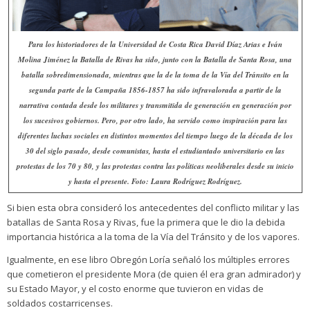
Para los historiadores de la Universidad de Costa Rica David Díaz Arias e Iván
Molina Jiménez la Batalla de Rivas ha sido, junto con la Batalla de Santa Rosa, una
batalla sobredimensionada, mientras que la de la toma de la Vía del Tránsito en la
segunda parte de la Campaña 1856-1857 ha sido infravalorada a partir de la
narrativa contada desde los militares y transmitida de generación en generación por
los sucesivos gobiernos. Pero, por otro lado, ha servido como inspiración para las
diferentes luchas sociales en distintos momentos del tiempo luego de la década de los
30 del siglo pasado, desde comunistas, hasta el estudiantado universitario en las
protestas de los 70 y 80, y las protestas contra las políticas neoliberales desde su inicio
y hasta el presente. Foto: Laura Rodríguez Rodríguez.
Si bien esta obra consideró los antecedentes del conflicto militar y las
batallas de Santa Rosa y Rivas, fue la primera que le dio la debida
importancia histórica a la toma de la Vía del Tránsito y de los vapores.
Igualmente, en ese libro Obregón Loría señaló los múltiples errores
que cometieron el presidente Mora (de quien él era gran admirador) y
su Estado Mayor, y el costo enorme que tuvieron en vidas de
soldados costarricenses.